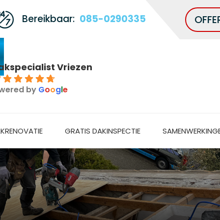
Bereikbaar:
085-0290335
OFFE
akspecialist Vriezen
7
wered by
G
o
o
g
l
e
KRENOVATIE
GRATIS DAKINSPECTIE
SAMENWERKING