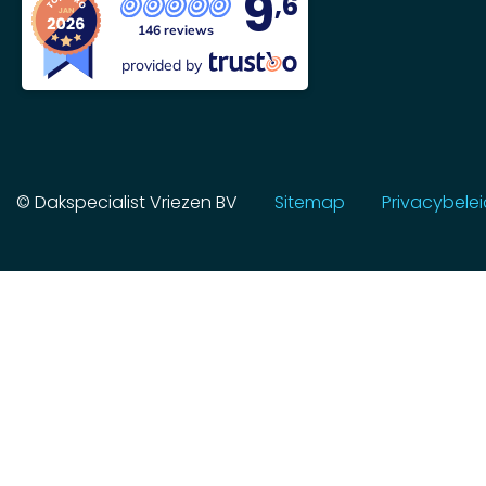
9
,6
146 reviews
provided by
©
Dakspecialist Vriezen BV
Sitemap
Privacybelei