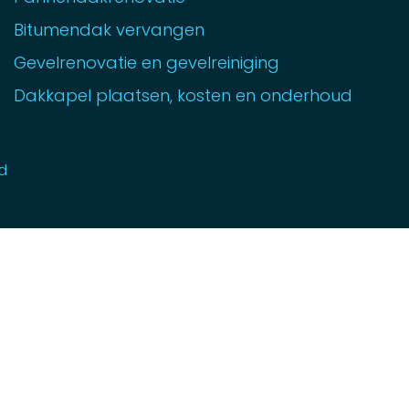
Bitumendak vervangen
Gevelrenovatie en gevelreiniging
Dakkapel plaatsen, kosten en onderhoud
d