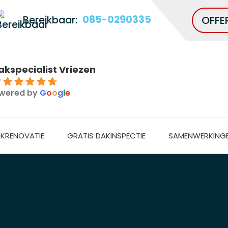
Bereikbaar:
085-0290335
OFFE
akspecialist Vriezen
7
wered by
G
o
o
g
l
e
KRENOVATIE
GRATIS DAKINSPECTIE
SAMENWERKING