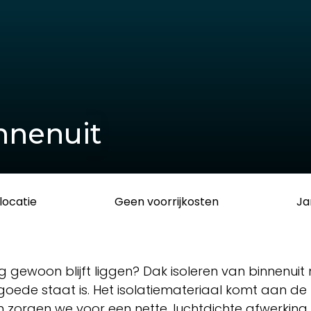
nnenuit
locatie
Geen voorrijkosten
Ja
king gewoon blijft liggen? Dak isoleren van binnenu
 goede staat is. Het isolatiemateriaal komt aan de 
en zorgen we voor een nette, luchtdichte afwerkin