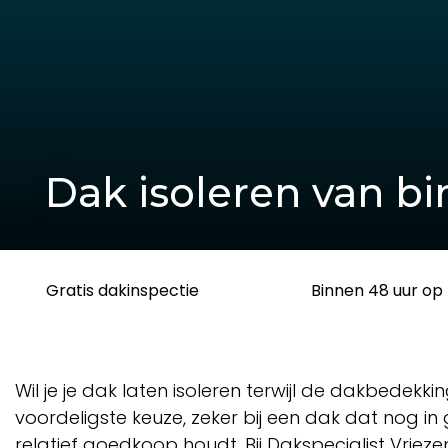
Dak isoleren van bi
Gratis dakinspectie
Binnen 48 uur op 
Wil je je dak laten isoleren terwijl de dakbedek
voordeligste keuze, zeker bij een dak dat nog in
relatief goedkoop houdt. Bij Dakspecialist Vriez