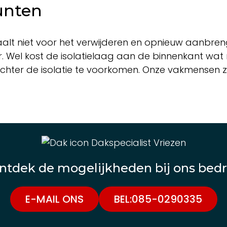
unten
etaalt niet voor het verwijderen en opnieuw aanbr
 Wel kost de isolatielaag aan de binnenkant wat
er de isolatie te voorkomen. Onze vakmensen zo
ntdek de mogelijkheden bij ons bedri
E-MAIL ONS
BEL:085-0290335