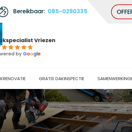
Bereikbaar:
085-0290335
OFFE
akspecialist Vriezen
7
wered by
G
o
o
g
l
e
KRENOVATIE
GRATIS DAKINSPECTIE
SAMENWERKING