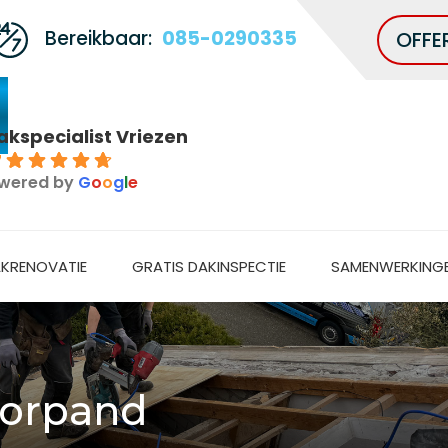
Bereikbaar:
085-0290335
OFFE
akspecialist Vriezen
7
wered by
G
o
o
g
l
e
KRENOVATIE
GRATIS DAKINSPECTIE
SAMENWERKING
oorpand