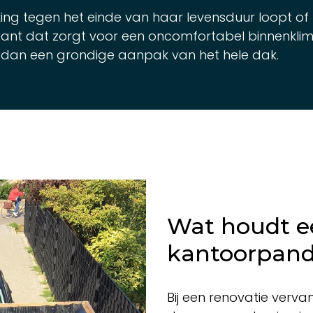
ing tegen het einde van haar levensduur loopt o
 want dat zorgt voor een oncomfortabel binnenklim
r dan een grondige aanpak van het hele dak.
Wat houdt e
kantoorpand
Bij een renovatie verv