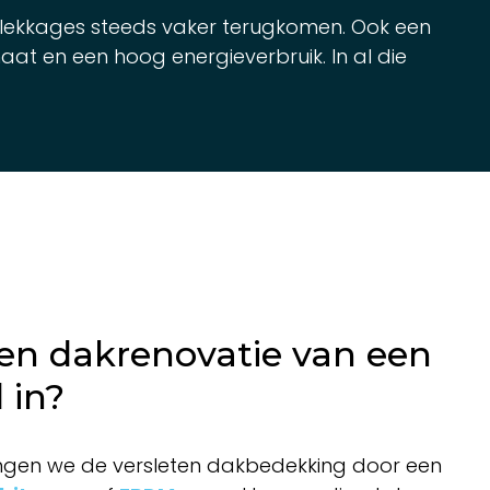
f lekkages steeds vaker terugkomen. Ook een
aat en een hoog energieverbruik. In al die
en dakrenovatie van een
 in?
angen we de versleten dakbedekking door een