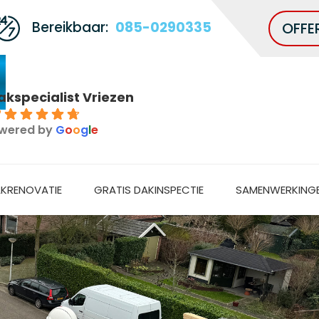
Bereikbaar:
085-0290335
OFFE
akspecialist Vriezen
7
wered by
G
o
o
g
l
e
KRENOVATIE
GRATIS DAKINSPECTIE
SAMENWERKING