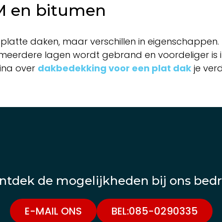
M en bitumen
or platte daken, maar verschillen in eigenschappen
meerdere lagen wordt gebrand en voordeliger is i
gina over
dakbedekking voor een plat dak
je verd
ntdek de mogelijkheden bij ons bedri
E-MAIL ONS
BEL:085-0290335