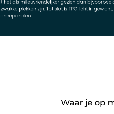
t als milieuvriendelijker gezien dan bijvoorbeeld
zwakke plekken zijn. Tot slot is TPO licht in gewich
zonnepanelen.
Waar je op m