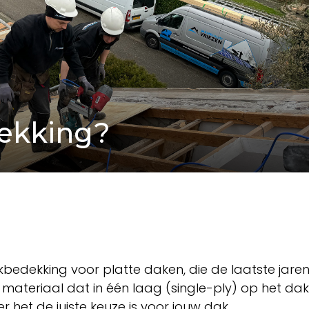
ekking?
dekking voor platte daken, die de laatste jaren
el materiaal dat in één laag (single-ply) op het da
 het de juiste keuze is voor jouw dak.