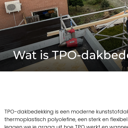
Wat is TPO-dakbed
TPO-dakbedekking is een moderne kunststofdakbe
thermoplastisch polyolefine, een sterk en flexib
leggen we je graag uit hoe TPO werkt en wanneer