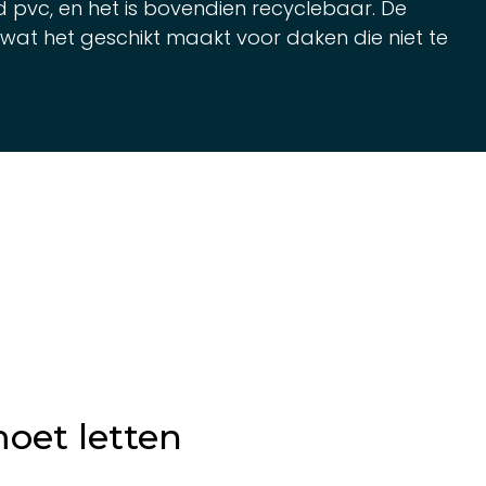
 pvc, en het is bovendien recyclebaar. De
t, wat het geschikt maakt voor daken die niet te
oet letten