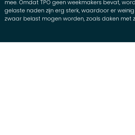
mee. Omdat TPO geen weekmakers bevat, wordt he
gelaste naden zijn erg sterk, waardoor er weinig 
zwaar belast mogen worden, zoals daken met 