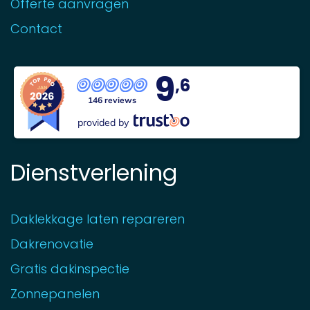
Offerte aanvragen
Contact
9
,6
146 reviews
provided by
Dienstverlening
Daklekkage laten repareren
Dakrenovatie
Gratis dakinspectie
Zonnepanelen