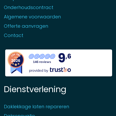
Onderhoudscontract
Algemene voorwaarden
Offerte aanvragen
Contact
9
,6
146 reviews
provided by
Dienstverlening
Daklekkage laten repareren
Dakrenovatie